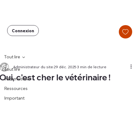
Connexion
Tout lire
Administrateur du site
29 déc. 2025
3 min de lecture
Tout lire
Oui, c'est cher le vétérinaire !
Informations
Ressources
Important