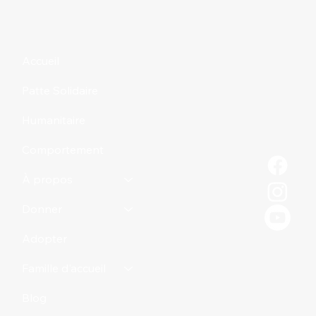
3 idées pour donner de la médication
à son chien
Accueil
Patte Solidaire
Humanitaire
Comportement
À propos
Donner
Adopter
Famille d'accueil
Blog