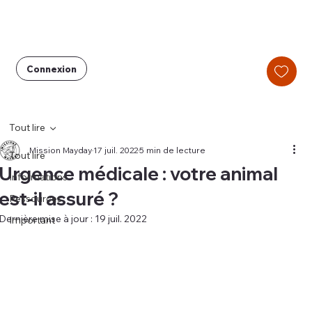
Connexion
Tout lire
Mission Mayday
17 juil. 2022
5 min de lecture
Tout lire
Urgence médicale : votre animal
Informations
est-il assuré ?
Ressources
Dernière mise à jour :
19 juil. 2022
Important