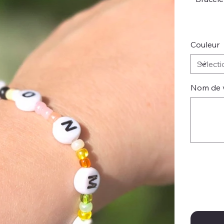
Couleur
Nom de v
Jusqu'à
20
caractères.