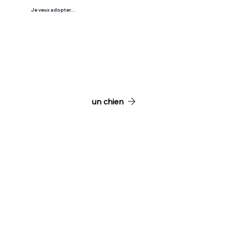
Je veux adopter...
un chien