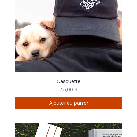
Casquette
Prix
45,00 $
Ajouter au panier