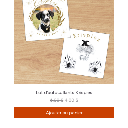
Lot d'autocollants Krispies
Prix original
Prix promotionnel
6,00 $
4,00 $
Ajouter au panier