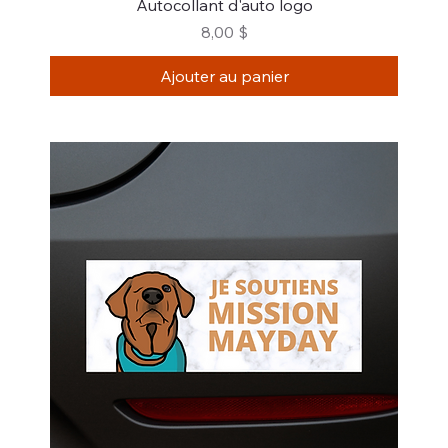
Autocollant d'auto logo
Prix
8,00 $
Ajouter au panier