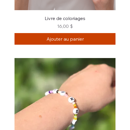
Livre de coloriages
Prix
16,00 $
Ajouter au panier