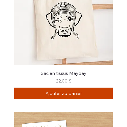
Sac en tissus Mayday
Prix
22,00 $
Ajouter au panier