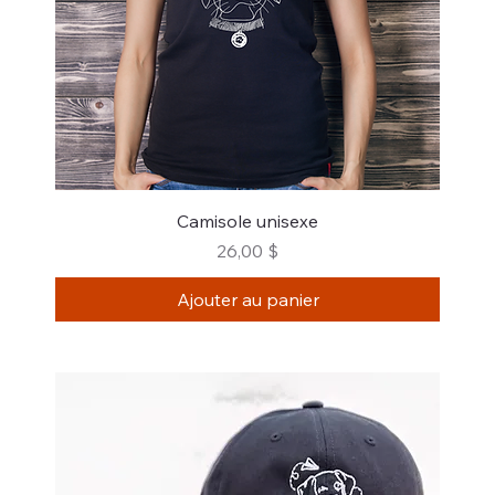
Camisole unisexe
Prix
26,00 $
Ajouter au panier