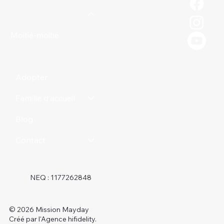
Donner
Moitié-moitié
Boutique
Adopter
Famille d'accueil
Blog
Contact
NEQ : 1177262848
© 2026 Mission Mayday
Créé par l'Agence hifidelity.