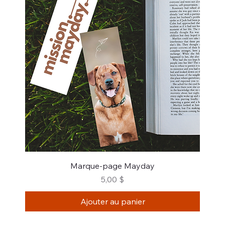
Marque-page Mayday
Prix
5,00 $
Ajouter au panier