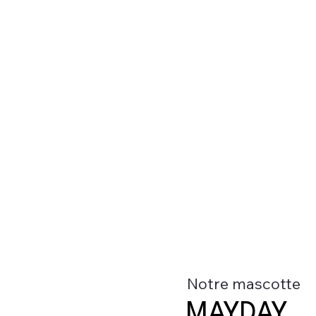
Notre mascotte
MAYDAY
MAYDAY