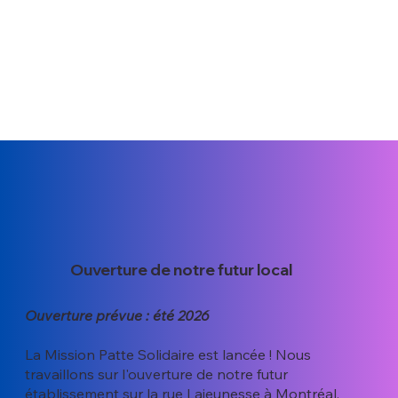
Ouverture de notre futur local
Ouverture prévue : été 2026
La Mission Patte Solidaire est lancée ! Nous
travaillons sur l'ouverture de notre futur
établissement sur la rue Lajeunesse à Montréal.