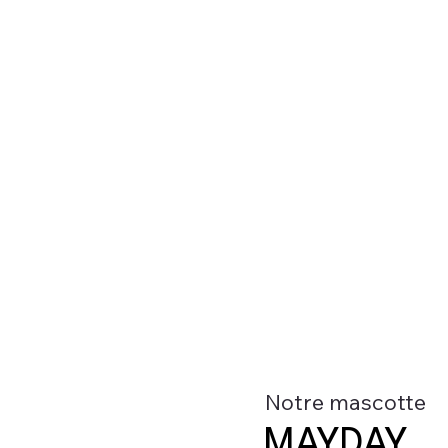
Notre mascotte
MAYDAY
MAYDAY