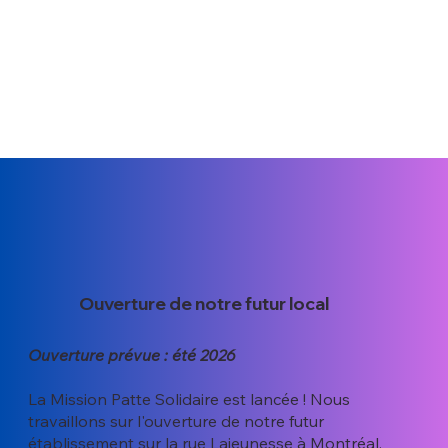
Ouverture de notre futur local
Ouverture prévue : été 2026
La Mission Patte Solidaire est lancée ! Nous
travaillons sur l'ouverture de notre futur
établissement sur la rue Lajeunesse à Montréal.