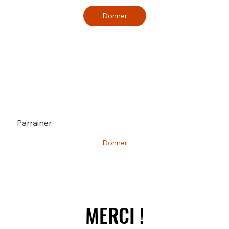
Donner
Parrainer
Donner
MERCI !
MERCI !