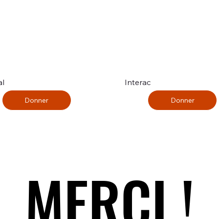
al
Interac
Donner
Donner
MERCI !
MERCI !