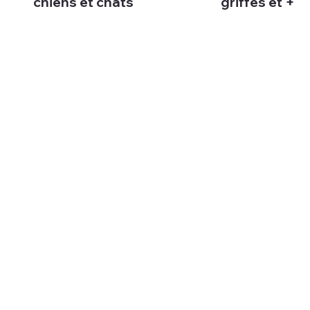
chiens et chats
griffes et +