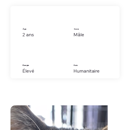
Âge
Sexe
2 ans
Mâle
Énergie
Frais
Élevé
Humanitaire