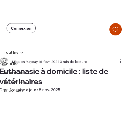
Connexion
Tout lire
Mission Mayday
16 févr. 2024
3 min de lecture
Tout lire
Euthanasie à domicile : liste de
Informations
vétérinaires
Ressources
Dernière mise à jour :
8 nov. 2025
Important