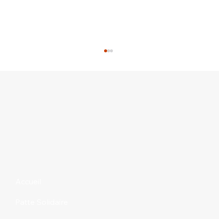
3 idées pour donner de la médication
à son chien
Accueil
Patte Solidaire